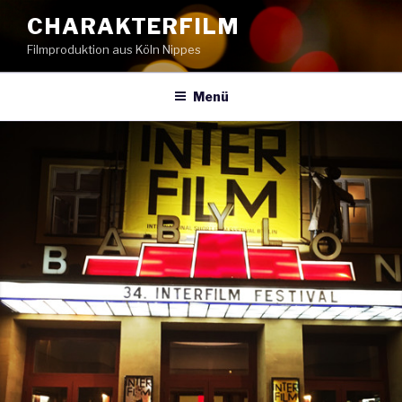
Zum
CHARAKTERFILM
Inhalt
Filmproduktion aus Köln Nippes
springen
Menü