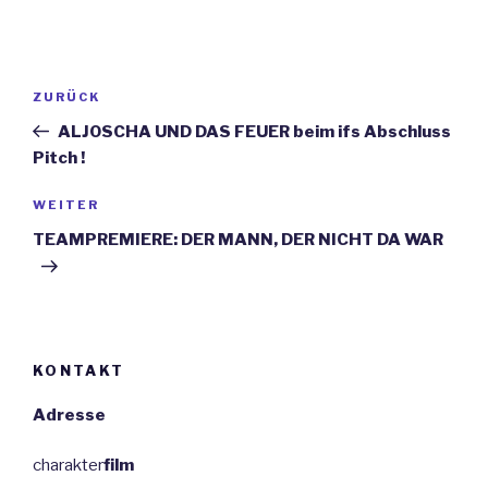
Beitragsnavigation
Vorheriger
ZURÜCK
Beitrag
ALJOSCHA UND DAS FEUER beim ifs Abschluss
Pitch !
Nächster
WEITER
Beitrag
TEAMPREMIERE: DER MANN, DER NICHT DA WAR
KONTAKT
Adresse
charakter
film