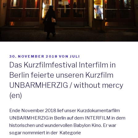
VERÖFFENTLICHT
30. NOVEMBER 2018
VON
JULI
AM
Das Kurzfilmfestival Interfilm in
Berlin feierte unseren Kurzfilm
UNBARMHERZIG / without mercy
(en)
Ende November 2018 lief unser Kurzdokumentarfilm
UNBARMHERZIG in Berlin auf dem INTERFILM in dem
historischen und wundervollen Babylon Kino. Er war
sogar nommniert in der Kategorie