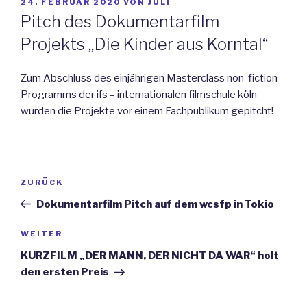
VERÖFFENTLICHT
24. FEBRUAR 2020
VON
JULI
AM
Pitch des Dokumentarfilm
Projekts „Die Kinder aus Korntal“
Zum Abschluss des einjährigen Masterclass non-fiction
Programms der ifs – internationalen filmschule köln
wurden die Projekte vor einem Fachpublikum gepitcht!
Beitragsnavigation
Vorheriger
ZURÜCK
Beitrag
Dokumentarfilm Pitch auf dem wcsfp in Tokio
Nächster
WEITER
Beitrag
KURZFILM „DER MANN, DER NICHT DA WAR“ holt
den ersten Preis